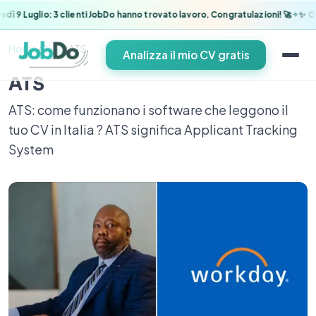
✦
dì 9 Luglio: 3 clienti JobDo hanno trovato lavoro. Congratulazioni!
Og
Home
/
Blog
/
ATS
Analizza il mio CV gratis
ATS
ATS: come funzionano i software che leggono il
tuo CV in Italia ? ATS significa Applicant Tracking
System