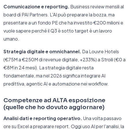
Comunicazione e reporting.
Business review mensili al
board di PAI Partners. L'AI può preparare la bozza, ma
presentare a un fondo PE che ha investito €200 milioni e
vuole sapere perché il Q3 è sotto target è un lavoro
umano.
Strategia digitale e omnichannel.
Da Louvre Hotels
(€75M a €250M di revenue digitale, +233%) a Stroili (€0 a
€8M in 24 mesi). La strategia digitale resta
fondamentale, ma nel 2026 significa integrare AI
predittiva, agentic AI e automazione nei workflow.
Competenze ad ALTA esposizione
(quelle che ho dovuto aggiornare)
Analisi dati e reporting operativo.
Una volta passavo
ore su Excel a preparare report. Oggi uso AI per l'analisi, la