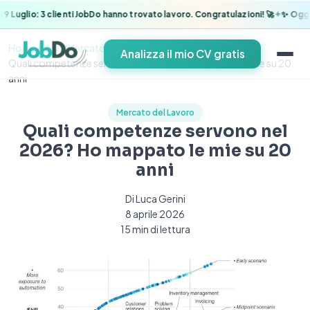
✦
 Luglio: 3 clienti JobDo hanno trovato lavoro. Congratulazioni!
Oggi G
Home
/
Blog
/
Mercato del Lavoro
/
Analizza il mio CV gratis
Quali competenze servono nel 2026? Ho mappato le mie su 20
anni
Mercato del Lavoro
Quali competenze servono nel
2026? Ho mappato le mie su 20
anni
Di
Luca Gerini
8 aprile 2026
15
min di lettura