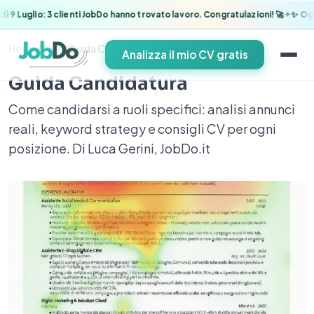
✦
9 Luglio: 3 clienti JobDo hanno trovato lavoro. Congratulazioni!
Oggi 
Home
/
Blog
/
Guida Candidatura
Analizza il mio CV gratis
Guida Candidatura
Come candidarsi a ruoli specifici: analisi annunci
reali, keyword strategy e consigli CV per ogni
posizione. Di Luca Gerini, JobDo.it